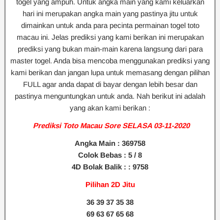
togel yang ampuh. Untuk angka main yang kami keluarkan
hari ini merupakan angka main yang pastinya jitu untuk
dimainkan untuk anda para pecinta permainan togel toto
macau ini. Jelas prediksi yang kami berikan ini merupakan
prediksi yang bukan main-main karena langsung dari para
master togel. Anda bisa mencoba menggunakan prediksi yang
kami berikan dan jangan lupa untuk memasang dengan pilihan
FULL agar anda dapat di bayar dengan lebih besar dan
pastinya menguntungkan untuk anda. Nah berikut ini adalah
yang akan kami berikan :
Prediksi Toto Macau Sore SELASA 03-11-2020
Angka Main : 369758
Colok Bebas : 5 / 8
4D Bolak Balik : : 9758
Pilihan 2D Jitu
36 39 37 35 38
69 63 67 65 68