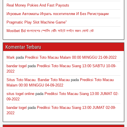
Real Money Pokies And Fast Payouts
Игровые Автоматы Играть посетителям И Без Регистрации
Pragmatic Play Slot Machine Game”
Mostbet Bd বাংলাদেশের স্পোর্টস বেটিং সাইটে লগইন করুন মোস্ট বেট
Komentar Terbaru
Mark
pada
Prediksi Toto Macau Malam 00:00 MINGGU 21-08-2022
bandar togel
pada
Prediksi Toto Macau Siang 13:00 SABTU 10-09-
2022
Situs Toto Macau. Bandar Toto Macau
pada
Prediksi Toto Macau
Malam 00:00 MINGGU 04-09-2022
situs togel online
pada
Prediksi Toto Macau Siang 13:00 JUMAT 02-
09-2022
bandar togel
pada
Prediksi Toto Macau Siang 13:00 JUMAT 02-09-
2022