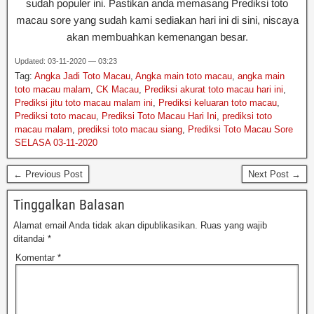
sudah populer ini. Pastikan anda memasang Prediksi toto
macau sore yang sudah kami sediakan hari ini di sini, niscaya
akan membuahkan kemenangan besar.
Updated: 03-11-2020 — 03:23
Tag:
Angka Jadi Toto Macau
,
Angka main toto macau
,
angka main
toto macau malam
,
CK Macau
,
Prediksi akurat toto macau hari ini
,
Prediksi jitu toto macau malam ini
,
Prediksi keluaran toto macau
,
Prediksi toto macau
,
Prediksi Toto Macau Hari Ini
,
prediksi toto
macau malam
,
prediksi toto macau siang
,
Prediksi Toto Macau Sore
SELASA 03-11-2020
← Previous Post
Next Post →
Tinggalkan Balasan
Alamat email Anda tidak akan dipublikasikan.
Ruas yang wajib
ditandai
*
Komentar
*