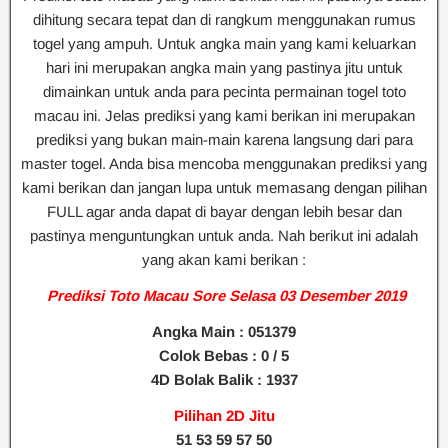
dihitung secara tepat dan di rangkum menggunakan rumus
togel yang ampuh. Untuk angka main yang kami keluarkan
hari ini merupakan angka main yang pastinya jitu untuk
dimainkan untuk anda para pecinta permainan togel toto
macau ini. Jelas prediksi yang kami berikan ini merupakan
prediksi yang bukan main-main karena langsung dari para
master togel. Anda bisa mencoba menggunakan prediksi yang
kami berikan dan jangan lupa untuk memasang dengan pilihan
FULL agar anda dapat di bayar dengan lebih besar dan
pastinya menguntungkan untuk anda. Nah berikut ini adalah
yang akan kami berikan :
Prediksi Toto Macau Sore Selasa 03 Desember 2019
Angka Main : 051379
Colok Bebas : 0 / 5
4D Bolak Balik : 1937
Pilihan 2D Jitu
51 53 59 57 50