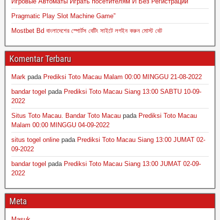
Игровые Автоматы Играть посетителям И Без Регистрации
Pragmatic Play Slot Machine Game”
Mostbet Bd বাংলাদেশের স্পোর্টস বেটিং সাইটে লগইন করুন মোস্ট বেট
Komentar Terbaru
Mark
pada
Prediksi Toto Macau Malam 00:00 MINGGU 21-08-2022
bandar togel
pada
Prediksi Toto Macau Siang 13:00 SABTU 10-09-
2022
Situs Toto Macau. Bandar Toto Macau
pada
Prediksi Toto Macau
Malam 00:00 MINGGU 04-09-2022
situs togel online
pada
Prediksi Toto Macau Siang 13:00 JUMAT 02-
09-2022
bandar togel
pada
Prediksi Toto Macau Siang 13:00 JUMAT 02-09-
2022
Meta
Masuk