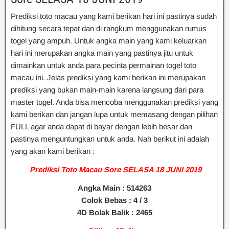
Prediksi toto macau yang kami berikan hari ini pastinya sudah
dihitung secara tepat dan di rangkum menggunakan rumus
togel yang ampuh. Untuk angka main yang kami keluarkan
hari ini merupakan angka main yang pastinya jitu untuk
dimainkan untuk anda para pecinta permainan togel toto
macau ini. Jelas prediksi yang kami berikan ini merupakan
prediksi yang bukan main-main karena langsung dari para
master togel. Anda bisa mencoba menggunakan prediksi yang
kami berikan dan jangan lupa untuk memasang dengan pilihan
FULL agar anda dapat di bayar dengan lebih besar dan
pastinya menguntungkan untuk anda. Nah berikut ini adalah
yang akan kami berikan :
Prediksi Toto Macau Sore SELASA 18 JUNI 2019
Angka Main : 514263
Colok Bebas : 4 / 3
4D Bolak Balik : 2465