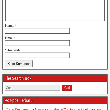
Nama
*
Email
*
Situs Web
The Search Box
Pos-pos Terbaru
Cómo Descargar La Aplicación Bbrbet 2025 Guía De Configuración