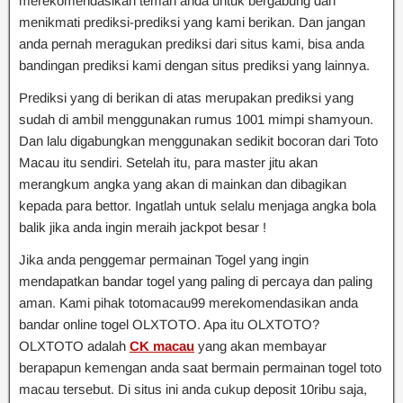
merekomendasikan teman anda untuk bergabung dan
menikmati prediksi-prediksi yang kami berikan. Dan jangan
anda pernah meragukan prediksi dari situs kami, bisa anda
bandingan prediksi kami dengan situs prediksi yang lainnya.
Prediksi yang di berikan di atas merupakan prediksi yang
sudah di ambil menggunakan rumus 1001 mimpi shamyoun.
Dan lalu digabungkan menggunakan sedikit bocoran dari Toto
Macau itu sendiri. Setelah itu, para master jitu akan
merangkum angka yang akan di mainkan dan dibagikan
kepada para bettor. Ingatlah untuk selalu menjaga angka bola
balik jika anda ingin meraih jackpot besar !
Jika anda penggemar permainan Togel yang ingin
mendapatkan bandar togel yang paling di percaya dan paling
aman. Kami pihak totomacau99 merekomendasikan anda
bandar online togel OLXTOTO. Apa itu OLXTOTO?
OLXTOTO adalah
CK macau
yang akan membayar
berapapun kemengan anda saat bermain permainan togel toto
macau tersebut. Di situs ini anda cukup deposit 10ribu saja,