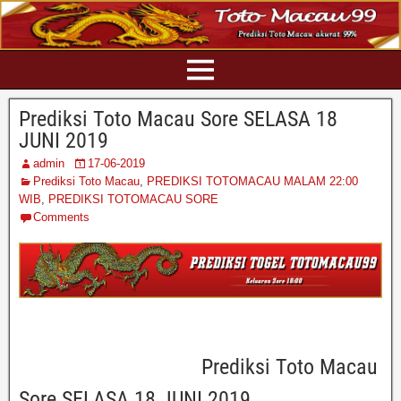
Prediksi Toto Macau Sore SELASA 18
JUNI 2019
admin
17-06-2019
Prediksi Toto Macau
,
PREDIKSI TOTOMACAU MALAM 22:00
WIB
,
PREDIKSI TOTOMACAU SORE
Comments
Prediksi Toto Macau
Sore SELASA 18 JUNI 2019