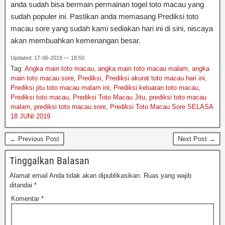
anda sudah bisa bermain permainan togel toto macau yang
sudah populer ini. Pastikan anda memasang Prediksi toto
macau sore yang sudah kami sediakan hari ini di sini, niscaya
akan membuahkan kemenangan besar.
Updated: 17-06-2019 — 18:50
Tag:
Angka main toto macau
,
angka main toto macau malam
,
angka
main toto macau sore
,
Prediksi
,
Prediksi akurat toto macau hari ini
,
Prediksi jitu toto macau malam ini
,
Prediksi keluaran toto macau
,
Prediksi toto macau
,
Prediksi Toto Macau Jitu
,
prediksi toto macau
malam
,
prediksi toto macau sore
,
Prediksi Toto Macau Sore SELASA
18 JUNI 2019
← Previous Post
Next Post →
Tinggalkan Balasan
Alamat email Anda tidak akan dipublikasikan.
Ruas yang wajib
ditandai
*
Komentar
*