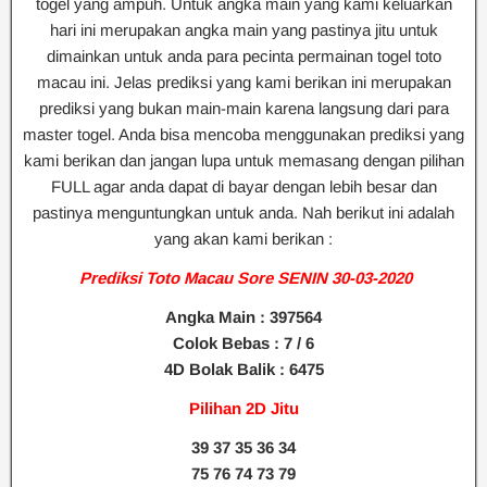
togel yang ampuh. Untuk angka main yang kami keluarkan
hari ini merupakan angka main yang pastinya jitu untuk
dimainkan untuk anda para pecinta permainan togel toto
macau ini. Jelas prediksi yang kami berikan ini merupakan
prediksi yang bukan main-main karena langsung dari para
master togel. Anda bisa mencoba menggunakan prediksi yang
kami berikan dan jangan lupa untuk memasang dengan pilihan
FULL agar anda dapat di bayar dengan lebih besar dan
pastinya menguntungkan untuk anda. Nah berikut ini adalah
yang akan kami berikan :
Prediksi Toto Macau Sore SENIN 30-03-2020
Angka Main : 397564
Colok Bebas : 7 / 6
4D Bolak Balik : 6475
Pilihan 2D Jitu
39 37 35 36 34
75 76 74 73 79