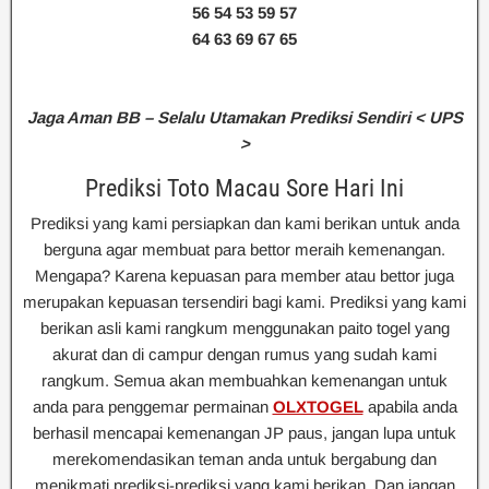
56 54 53 59 57
64 63 69 67 65
Jaga Aman BB – Selalu Utamakan Prediksi Sendiri < UPS
>
Prediksi Toto Macau Sore Hari Ini
Prediksi yang kami persiapkan dan kami berikan untuk anda
berguna agar membuat para bettor meraih kemenangan.
Mengapa? Karena kepuasan para member atau bettor juga
merupakan kepuasan tersendiri bagi kami. Prediksi yang kami
berikan asli kami rangkum menggunakan paito togel yang
akurat dan di campur dengan rumus yang sudah kami
rangkum. Semua akan membuahkan kemenangan untuk
anda para penggemar permainan
OLXTOGEL
apabila anda
berhasil mencapai kemenangan JP paus, jangan lupa untuk
merekomendasikan teman anda untuk bergabung dan
menikmati prediksi-prediksi yang kami berikan. Dan jangan