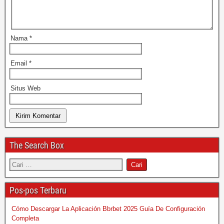
Nama
*
Email
*
Situs Web
The Search Box
Pos-pos Terbaru
Cómo Descargar La Aplicación Bbrbet 2025 Guía De Configuración
Completa