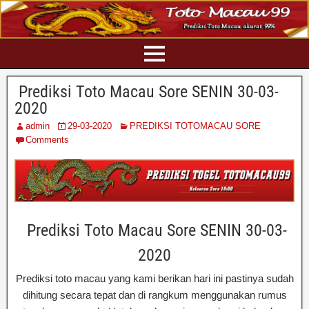
Prediksi Toto Macau Sore SENIN 30-03-
2020
admin
29-03-2020
PREDIKSI TOTOMACAU SORE
Comments
Prediksi Toto Macau Sore SENIN 30-03-
2020
Prediksi toto macau yang kami berikan hari ini pastinya sudah
dihitung secara tepat dan di rangkum menggunakan rumus