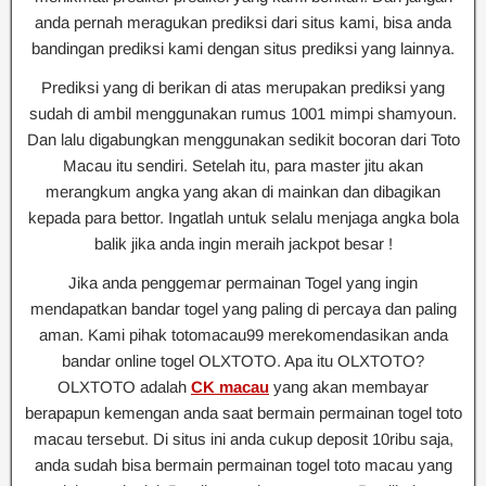
anda pernah meragukan prediksi dari situs kami, bisa anda
bandingan prediksi kami dengan situs prediksi yang lainnya.
Prediksi yang di berikan di atas merupakan prediksi yang
sudah di ambil menggunakan rumus 1001 mimpi shamyoun.
Dan lalu digabungkan menggunakan sedikit bocoran dari Toto
Macau itu sendiri. Setelah itu, para master jitu akan
merangkum angka yang akan di mainkan dan dibagikan
kepada para bettor. Ingatlah untuk selalu menjaga angka bola
balik jika anda ingin meraih jackpot besar !
Jika anda penggemar permainan Togel yang ingin
mendapatkan bandar togel yang paling di percaya dan paling
aman. Kami pihak totomacau99 merekomendasikan anda
bandar online togel OLXTOTO. Apa itu OLXTOTO?
OLXTOTO adalah
CK macau
yang akan membayar
berapapun kemengan anda saat bermain permainan togel toto
macau tersebut. Di situs ini anda cukup deposit 10ribu saja,
anda sudah bisa bermain permainan togel toto macau yang