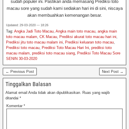
sudah populer ini. Pastikan anda memasang Prediksi toto
macau sore yang sudah kami sediakan hari ini di sini, niscaya
akan membuahkan kemenangan besar.
Updated: 29-03-2020 — 18:26
Tag:
Angka Jadi Toto Macau
,
Angka main toto macau
,
angka main
toto macau malam
,
CK Macau
,
Prediksi akurat toto macau hari ini
,
Prediksi jitu toto macau malam ini
,
Prediksi keluaran toto macau
,
Prediksi toto macau
,
Prediksi Toto Macau Hari Ini
,
prediksi toto
macau malam
,
prediksi toto macau siang
,
Prediksi Toto Macau Sore
SENIN 30-03-2020
← Previous Post
Next Post →
Tinggalkan Balasan
Alamat email Anda tidak akan dipublikasikan.
Ruas yang wajib
ditandai
*
Komentar
*