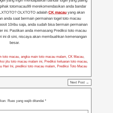
el yang ingin mendapatkan bandar togel yang paling
i pihak totomacau99 merekomendasikan anda bandar
u OLXTOTO? OLXTOTO adalah
CK macau
yang akan
anda saat bermain permainan togel toto macau
eposit 10ribu saja, anda sudah bisa bermain permainan
er ini. Pastikan anda memasang Prediksi toto macau
ri ini di sini, niscaya akan membuahkan kemenangan
besar.
n toto macau
,
angka main toto macau malam
,
CK Macau
,
ksi jitu toto macau malam ini
,
Prediksi keluaran toto macau
,
u Hari Ini
,
prediksi toto macau malam
,
Prediksi Toto Macau
Next Post →
ikan.
Ruas yang wajib ditandai
*