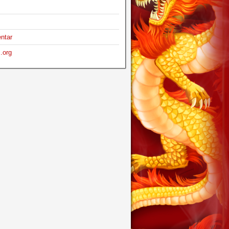
ntar
.org