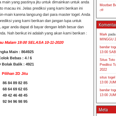
a main yang pastinya jitu untuk dimainkan untuk anda
Mostbet Bd ব
to macau ini. Jelas prediksi yang kami berikan ini
বেট
n-main karena langsung dari para master togel. Anda
diksi yang kami berikan dan jangan lupa untuk
Komentar
agar anda dapat di bayar dengan lebih besar dan
a. Nah berikut ini adalah yang akan kami berikan :
Mark
pad
MINGGU 2
cau Malam 19:00 SELASA 10-11-2020
bandar tog
ngka Main : 864925
13:00 SAB
olok Bebas : 4 / 6
Situs Tot
 Bolak Balik : 4921
Prediksi 
2022
Pilihan 2D Jitu
situs togel
13:00 JUM
86 84 89 82 85
68 64 69 62 65
bandar tog
13:00 JUM
49 42 46 48 45
92 94 96 98 95
Meta