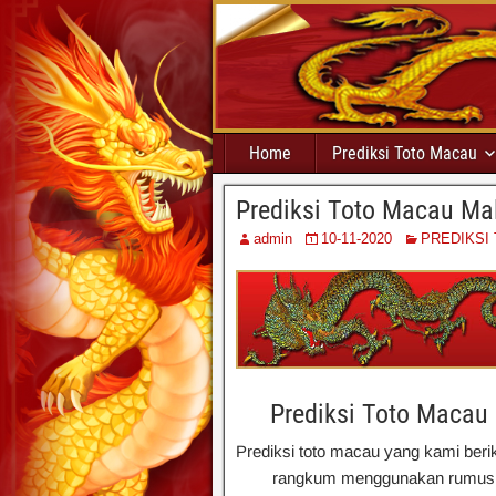
Home
Prediksi Toto Macau
Prediksi Toto Macau M
admin
10-11-2020
PREDIKSI
Prediksi Toto Macau
Prediksi toto macau yang kami berika
rangkum menggunakan rumus t