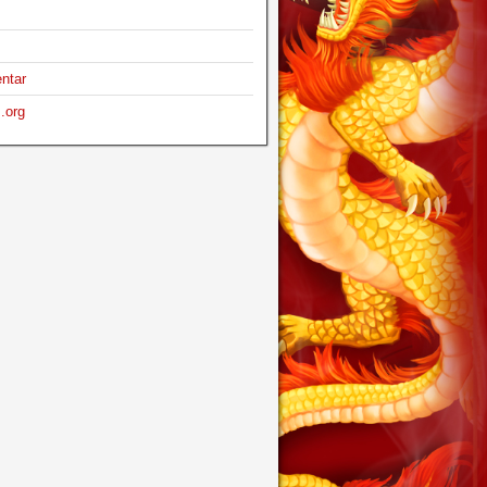
ntar
.org