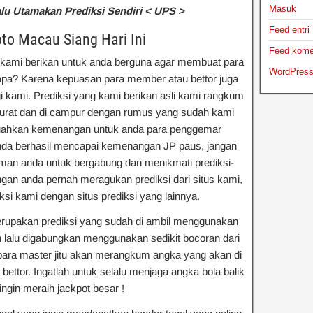
Masuk
lu Utamakan Prediksi Sendiri < UPS >
Feed entri
oto Macau Siang Hari Ini
Feed kome
 kami berikan untuk anda berguna agar membuat para
WordPress
pa? Karena kepuasan para member atau bettor juga
 kami. Prediksi yang kami berikan asli kami rangkum
kurat dan di campur dengan rumus yang sudah kami
hkan kemenangan untuk anda para penggemar
nda berhasil mencapai kemenangan JP paus, jangan
man anda untuk bergabung dan menikmati prediksi-
ngan anda pernah meragukan prediksi dari situs kami,
ksi kami dengan situs prediksi yang lainnya.
merupakan prediksi yang sudah di ambil menggunakan
lalu digabungkan menggunakan sedikit bocoran dari
u, para master jitu akan merangkum angka yang akan di
ettor. Ingatlah untuk selalu menjaga angka bola balik
 ingin meraih jackpot besar !