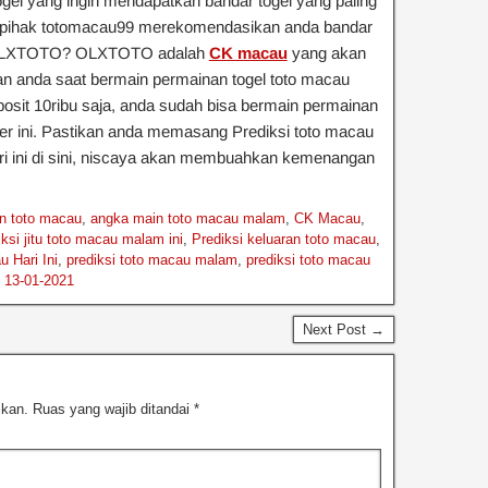
el yang ingin mendapatkan bandar togel yang paling
i pihak totomacau99 merekomendasikan anda bandar
u OLXTOTO? OLXTOTO adalah
CK macau
yang akan
anda saat bermain permainan togel toto macau
eposit 10ribu saja, anda sudah bisa bermain permainan
er ini. Pastikan anda memasang Prediksi toto macau
ri ini di sini, niscaya akan membuahkan kemenangan
n toto macau
,
angka main toto macau malam
,
CK Macau
,
ksi jitu toto macau malam ini
,
Prediksi keluaran toto macau
,
u Hari Ini
,
prediksi toto macau malam
,
prediksi toto macau
 13-01-2021
Next Post →
ikan.
Ruas yang wajib ditandai
*