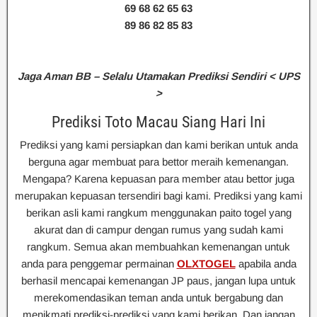
69 68 62 65 63
89 86 82 85 83
Jaga Aman BB – Selalu Utamakan Prediksi Sendiri < UPS
>
Prediksi Toto Macau Siang Hari Ini
Prediksi yang kami persiapkan dan kami berikan untuk anda
berguna agar membuat para bettor meraih kemenangan.
Mengapa? Karena kepuasan para member atau bettor juga
merupakan kepuasan tersendiri bagi kami. Prediksi yang kami
berikan asli kami rangkum menggunakan paito togel yang
akurat dan di campur dengan rumus yang sudah kami
rangkum. Semua akan membuahkan kemenangan untuk
anda para penggemar permainan
OLXTOGEL
apabila anda
berhasil mencapai kemenangan JP paus, jangan lupa untuk
merekomendasikan teman anda untuk bergabung dan
menikmati prediksi-prediksi yang kami berikan. Dan jangan